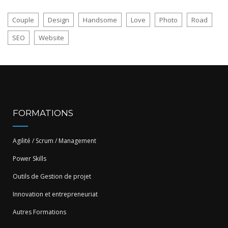
Couple
Design
Handsome
Love
Photo
Road
SEO
Website
FORMATIONS
Agilité / Scrum / Management
Power Skills
Outils de Gestion de projet
Innovation et entrepreneuriat
Autres Formations